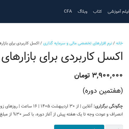
یلم آموزشی
کتاب
وبلاگ
CFA
معرفی مدرک CAIA
معرفی مدرک CFA
معرفی مدرک CFTe
معرفی مدرک FRM
معرفی مدرک Dip-IFRS
خانه
/
نرم افزارهای تخصصی مالی و سرمایه گذاری
/ اکسل کاربردی برای بازاره
اکسل کاربردی برای بازارهای 
۳,۹۰۰,۰۰۰
تومان
(هفتمین دوره)
چگونگی برگزاری:
آنلاین | از ۳۰ اردیبهشت ۱۴۰۵ | ۱۶ ساعت | روزهای زوج | ۱۹:۰۰ تا ۲۱:۰۰
انصراف و عودت وجه تا یک هفته پیش از آغاز دوره، با کسر ۳۰% از مبلغ ثبت‌نام و پس از آن، با معرفی فرد جایگزین امکان‌پذیر است.
اکسل