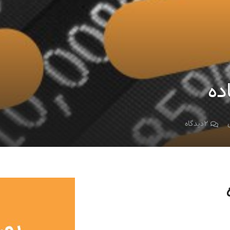
ده
۲
دیدگاه